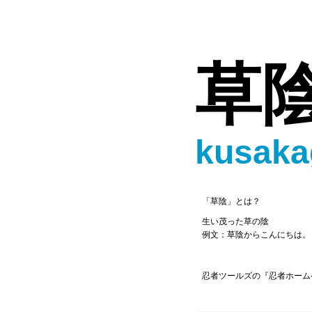
草
kusaka
「草陰」とは？
生い茂った草の陰
例文：草陰からこんにちは。
忍者ツールズの『忍者ホーム